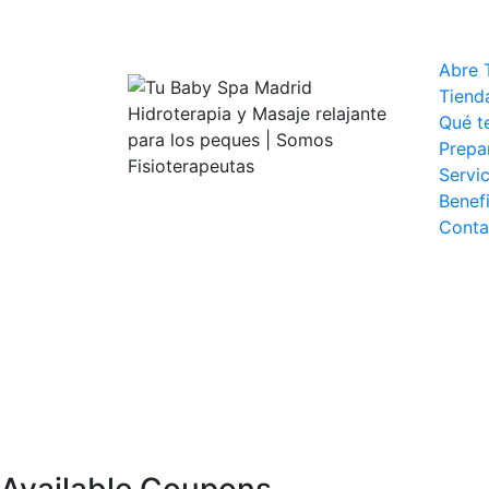
Abre 
Tiend
Qué t
Prepar
Servic
Benef
Conta
Available Coupons